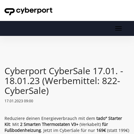
Toggl
navig
Toggle
navigati
Cyberport CyberSale 17.01. -
18.01.23 (Werbemittel: 822-
CyberSale)
17.01.2023 09:00
Reduziere deinen Energieverbrauch mit dem
tado° Starter
Kit
: Mit
2 Smarten Thermostaten V3+
(Verkabelt)
für
Fußbodenheizung
. Jetzt im CyberSale für nur
169€
(statt 199€)